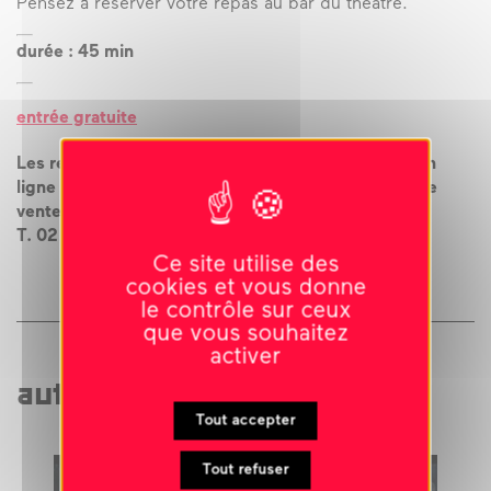
Pensez à réserver votre repas au bar du théâtre.
durée : 45 min
entrée gratuite
Les rendez-vous gratuits ne sont pas réservables en
ligne pour vous éviter les frais liés à la plateforme de
vente.
T. 02 43 09 21 52 /
contact@le-carre.org
Ce site utilise des
cookies et vous donne
le contrôle sur ceux
que vous souhaitez
activer
autres événements liés
Tout accepter
Tout refuser