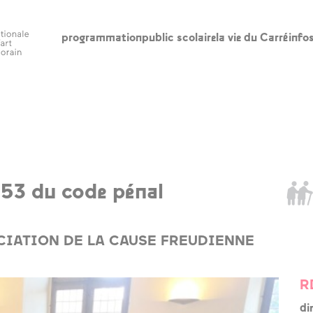
programmation
public scolaire
la vie du Carré
info
scolaire
la vie du Carré
in
l’édito
ho
ac
appels à
participation
le
353 du code pénal
l’accompagnement
re
à la création
ba
artistique
CIATION DE LA CAUSE FREUDIENNE
ca
artothèques en
ac
ruralités
R
qui sommes-nous
di