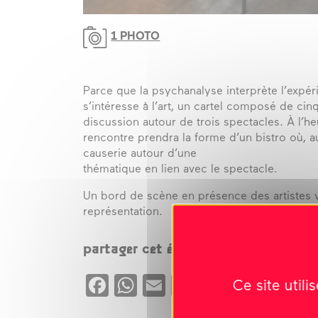
1 PHOTO
Parce que la psychanalyse interprète l’expé
s’intéresse à l’art, un cartel composé de c
discussion autour de trois spectacles. À l’he
rencontre prendra la forme d’un bistro où, a
causerie autour d’une
thématique en lien avec le spectacle.
Un bord de scène en présence des artistes v
représentation.
partager cet évènement
Facebook
WhatsApp
Email
Copy
X
Ce site util
Link