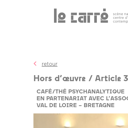
Search
programmation
public 
tous les
événements
retour
spectacles
Hors d’œuvre / Article 
art
contemporain
CAFÉ/THÉ PSYCHANALYTIQUE
EN PARTENARIAT AVEC L’ASSO
autres rendez-
VAL DE LOIRE – BRETAGNE
vous
temps forts