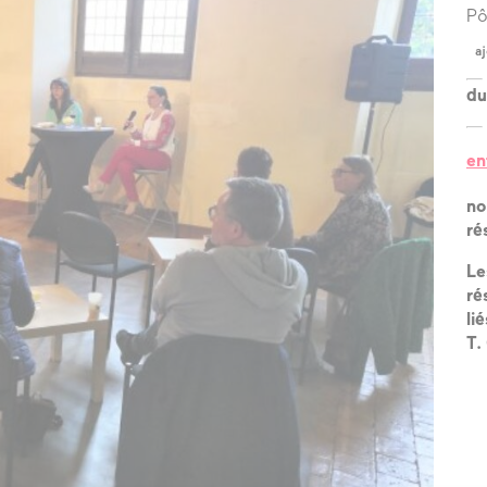
?
Pô
aj
l’équipe
du
les espaces
les partenaires
en
la transition
no
écologique
ré
Le
ré
li
T.