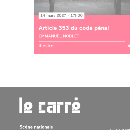
14 mars 2027
-
17h00
Article 353 du code pénal
EMMANUEL NOBLET
théâtre
Scène nationale