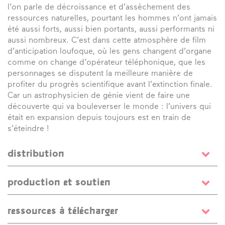
l’on parle de décroissance et d’assèchement des
ressources naturelles, pourtant les hommes n’ont jamais
été aussi forts, aussi bien portants, aussi performants ni
aussi nombreux. C’est dans cette atmosphère de film
d’anticipation loufoque, où les gens changent d’organe
comme on change d’opérateur téléphonique, que les
personnages se disputent la meilleure manière de
profiter du progrès scientifique avant l’extinction finale.
Car un astrophysicien de génie vient de faire une
découverte qui va bouleverser le monde : l’univers qui
était en expansion depuis toujours est en train de
s’éteindre !
distribution
écriture, composition et mise en scène
Jean-
production et soutien
Christophe Dollé
/ dramaturgie et mise en scène
Clotilde Morgiève
/ interprètes
Jean-Christophe Dollé
,
Production
F.O.U.I.C. Coproduction La Maison, scène
Sol Espeche
,
Yann de Monterno
,
Clotilde Morgiève
,
ressources à télécharger
conventionnée Art en Territoire de Nevers ; Le Carré –
Géraldine Roguez
/ musiciens
Noé Dollé
,
Laurent
Scène Nationale – Centre d’art contemporain d’intérêt