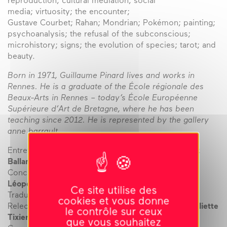
reproduction; cultural mediation; social
media; virtuosity; the encounter;
Gustave Courbet; Rahan; Mondrian; Pokémon; painting;
psychoanalysis; the refusal of the subconscious;
microhistory; signs; the evolution of species; tarot; and
beauty.
Born in 1971, Guillaume Pinard lives and works in
Rennes. He is a graduate of the École régionale des
Beaux-Arts in Rennes – today’s École Européenne
Supérieure d’Art de Bretagne, where he has been
teaching since 2012. He is represented by the gallery
anne barrault.
Entretien / Conversation :
Guillaume Pinard, Franck
Balland et Julie Portier
Conception graphique / Layout :
Syndicat (Sacha
Léopold et François Havegeer)
Ce site utilise des
Traduction / Translation :
Matthieu Ortalda
cookies et vous donne
Relecture / Copy editing :
Marianna Reis (EN) et Juliette
le contrôle sur ceux
Tixier (FR)
que vous souhaitez