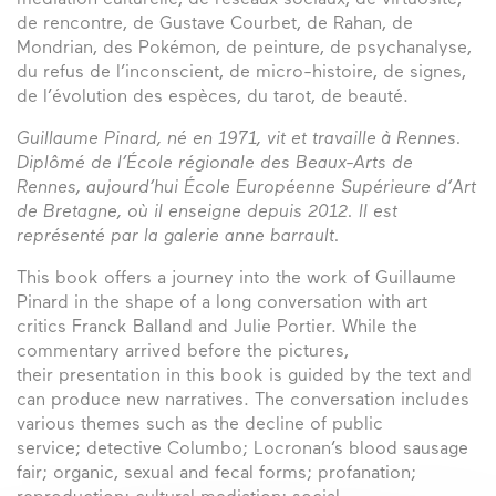
médiation culturelle, de réseaux sociaux, de virtuosité,
de rencontre, de Gustave Courbet, de Rahan, de
Mondrian, des Pokémon, de peinture, de psychanalyse,
du refus de l’inconscient, de micro-histoire, de signes,
de l’évolution des espèces, du tarot, de beauté.
Guillaume Pinard, né en 1971, vit et travaille à Rennes.
Diplômé de l’École régionale des Beaux-Arts de
Rennes, aujourd’hui École Européenne Supérieure d’Art
de Bretagne, où il enseigne depuis 2012. Il est
représenté par la galerie anne barrault.
This book offers a journey into the work of Guillaume
Pinard in the shape of a long conversation with art
critics Franck Balland and Julie Portier. While the
commentary arrived before the pictures,
their presentation in this book is guided by the text and
can produce new narratives. The conversation includes
various themes such as the decline of public
service; detective Columbo; Locronan’s blood sausage
fair; organic, sexual and fecal forms; profanation;