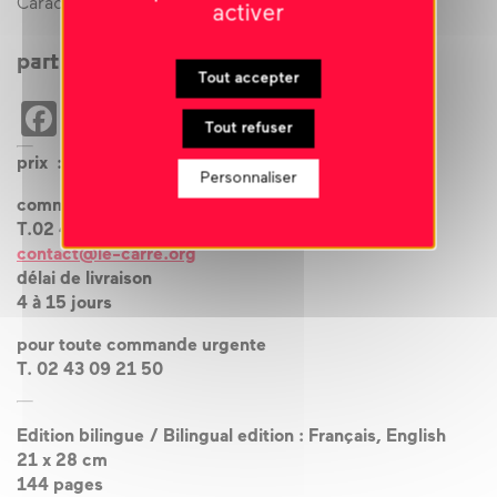
Caractères / Typefaces :
Century Old Style
activer
partager cet évènement
Tout accepter
Facebook
WhatsApp
Email
Copy
X
Tout refuser
Link
prix : 25€ + frais d’envoi
Personnaliser
commande au
T.02 43 09 21 67
contact@le-carre.org
délai de livraison
4 à 15 jours
pour toute commande urgente
T. 02 43 09 21 50
Edition bilingue / Bilingual edition : Français, English
21 x 28 cm
144 pages