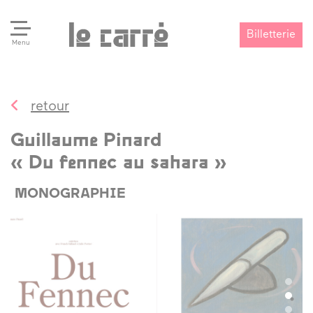
Billetterie
Menu
retour
Search
Valider
Guillaume Pinard
« Du fennec au sahara »
MONOGRAPHIE