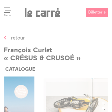
Billetterie
Menu
retour
Search
Valider
François Curlet
« CRÉSUS & CRUSOÉ »
CATALOGUE