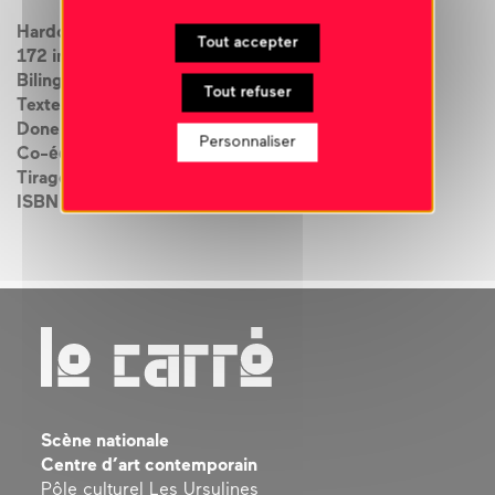
Hardcover, 214 x 274 mm
Tout accepter
172 images
Bilingual edition (French/English)
Tout refuser
Textes de François Curlet, Vinciane Despret, Trisha
Donelly, Denis Gielen
Personnaliser
Co-édition Triangle Books / MAC’S
Tirage de 750 exemplaires
ISBN 978-2-930777-27-6
Scène nationale
Centre d’art contemporain
Pôle culturel Les Ursulines