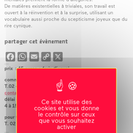
mentales prennent la forme d’allégories.
De matières existentielles à triviales, son travail est
ouvert à la réinvention et à la surprise, utilisant un
vocabulaire aussi proche du scepticisme joyeux que du
rire cynique.
partager cet évènement
Facebook
WhatsApp
Email
Copy
X
Link
prix : 45 euros + frais d’envoi
commande au
T.02 43 09 21 67
contact@le-carre.org
délai de livraison
Ce site utilise des
4 à 15 jours
cookies et vous donne
le contrôle sur ceux
pour toute commande urgente
que vous souhaitez
T. 02 43 09 21 50
activer