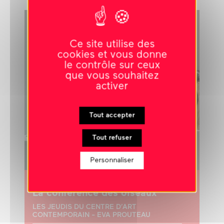
Ce site utilise des
cookies et vous donne
le contrôle sur ceux
que vous souhaitez
activer
Tout accepter
Tout refuser
Personnaliser
28 janvier 2027
-
18h30
La conférence des oiseaux
LES JEUDIS DU CENTRE D’ART
CONTEMPORAIN - EVA PROUTEAU