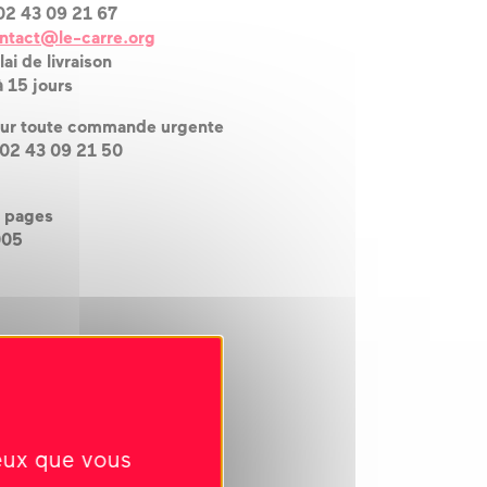
02 43 09 21 67
ntact@le-carre.org
lai de livraison
à 15 jours
ur toute commande urgente
 02 43 09 21 50
 pages
005
ceux que vous