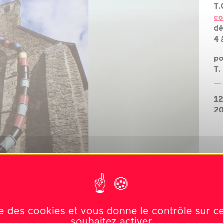
T.
?
co
l’équipe
dé
4 
les espaces
po
T.
les partenaires
la transition
12
écologique
2
ise des cookies et vous donne le contrôle sur 
souhaitez activer