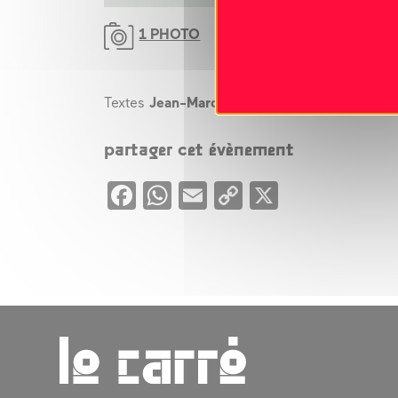
1 PHOTO
Textes
Jean-Marc Huitorel
partager cet évènement
Facebook
WhatsApp
Email
Copy
X
Link