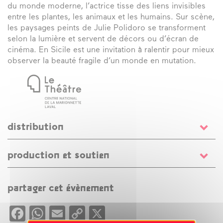
du monde moderne, l’actrice tisse des liens invisibles
entre les plantes, les animaux et les humains. Sur scène,
les paysages peints de Julie Polidoro se transforment
selon la lumière et servent de décors ou d’écran de
cinéma. En Sicile est une invitation à ralentir pour mieux
observer la beauté fragile d’un monde en mutation.
distribution
texte
Juliette Blamont
/ mise en scène et interprétation
production et soutien
Jeanne Balibar
/ assistanat à la mise en scène
Andréa
Mogilevsky
/ peinture
Julie Polidoro
Production
Théâtre Vidy-Lausanne
Coproduction
TANDEM Scène nationale Arras Douai ;
partager cet évènement
MC93 – Maison de la culture de Seine-Saint-Denis
Facebook
WhatsApp
Email
Copy
X