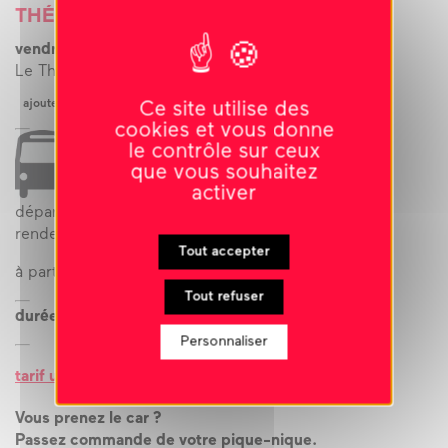
Link
THÉÂTRE
vendredi 4 décembre 2026
-
20h30
Le Théâtre, Laval
ajouter à l’agenda
Ce site utilise des
cookies et vous donne
le contrôle sur ceux
que vous souhaitez
activer
départ en car à 19h30
rendez-vous : 4 bis rue Horeau
Tout accepter
à partir de
15 ans
Tout refuser
durée : durée estimée 1h30-1h45
Personnaliser
tarif unique 13 €
Vous prenez le car ?
Passez commande de votre pique-nique.