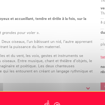
Th
ve
Th
ux et accueillant, tendre et drôle à la fois, sur la
à 
du
ont grandes pour voler
».
Deux oiseaux, l’un bâtissant un nid, l’autre apprenant
pl
strant la puissance du lien maternel.
les et du vent, les voix, gestes et instruments se
ta
oiseaux. Entre musique, chant et théâtre d’objets, le
maginaire et poétique. Les deux chanteuses
no
ore qui les entourent en créant un langage rythmique et
ré
.
ie Matta
et
Amandine Caplanne
/ lumières
Christophe
nique
Philippe Jourdy