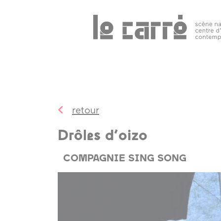
Search
programmation
public 
tous les
événements
retour
spectacles
Drôles d’oizo
art
contemporain
COMPAGNIE SING SONG
autres rendez-
vous
temps forts