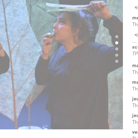
?
aj
l’équipe
me
Th
les espaces
aj
les partenaires
sc
TP
la transition
écologique
ma
Th
ma
Th
je
Th
je
Th
© Phili
ve