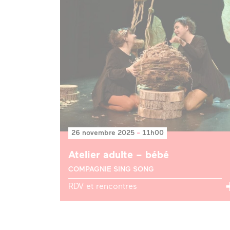
26 novembre 2025
-
11h00
Atelier adulte – bébé
COMPAGNIE SING SONG
RDV et rencontres