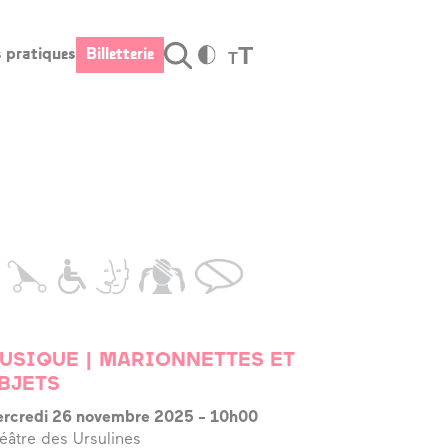
T
s pratiques
Billetterie
T
Valider
fos pratiques
Billetterie
raires et
cès
s tarifs
stauration –
r
rte cadeau
USIQUE | MARIONNETTES ET
BJETS
cessibilité
rcredi 26 novembre 2025
-
10h00
éâtre des Ursulines