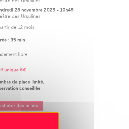
éâtre des Ursulines
ndredi 28 novembre 2025
-
10h45
éâtre des Ursulines
partir de 12 mois
rée : 35 min
acement libre
rif unique 6€
mbre de place limité,
servation conseillée
acheter des billets