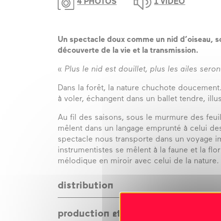
4 PHOTOS
1 VIDÉO
Un spectacle doux comme un nid d’oiseau, soye
découverte de la vie et la transmission.
«
Plus le nid est douillet, plus les ailes ser
Dans la forêt, la nature chuchote doucement. 
à voler, échangent dans un ballet tendre, illu
Au fil des saisons, sous le murmure des feuil
mêlent dans un langage emprunté à celui des 
spectacle nous transporte dans un voyage i
instrumentistes se mêlent à la faune et la fl
mélodique en miroir avec celui de la nature
distribution
mise en scène
Bertrand Antigny
/ avec
Sylv
production et soutien
Renaud
/ décor
Fabrice Pressignout
/ tech