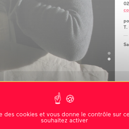
02
?
co
l’équipe
po
T.
les espaces
les partenaires
Sa
la transition
écologique
ise des cookies et vous donne le contrôle sur 
souhaitez activer