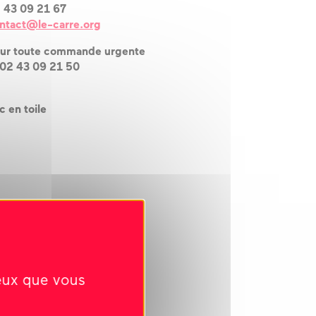
 43 09 21 67
ntact@le-carre.org
ur toute commande urgente
 02 43 09 21 50
c en toile
ceux que vous