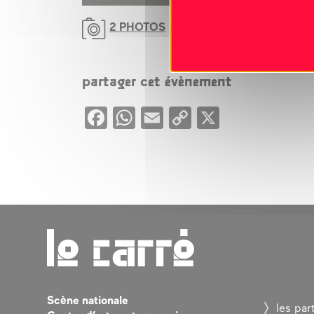
2 PHOTOS
partager cet évènement
Facebook
WhatsApp
Email
Copy
X
Link
Scène nationale
les par