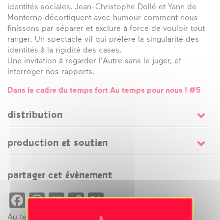
identités sociales, Jean-Christophe Dollé et Yann de
Monterno décortiquent avec humour comment nous
finissons par séparer et exclure à force de vouloir tout
ranger. Un spectacle vif qui préfère la singularité des
identités à la rigidité des cases.
Une invitation à regarder l’Autre sans le juger, et
interroger nos rapports.
Dans le cadre du temps fort Au temps pour nous ! #5
distribution
texte
Jean-Christophe Dollé
/ mise en scène
Clotilde
production et soutien
Morgiève
et
Jean-Christophe Dollé
/ avec
Yann de
Monterno
et
Jean-Christophe Dollé
/ scénographie
Production
f.o.u.i.c
Marie Hervé
/ création sonore
Lili Dollé
Coproduction
Le Carré, Scène nationale – Centre d’art
partager cet évènement
contemporain du Pays de Château-Gontier
Soutien
Département de la Nièvre et Communauté de
Facebook
WhatsApp
Email
Copy
X
Communes Bazois-Loire-Morvan.
Link
Au temps pour nous ! #5