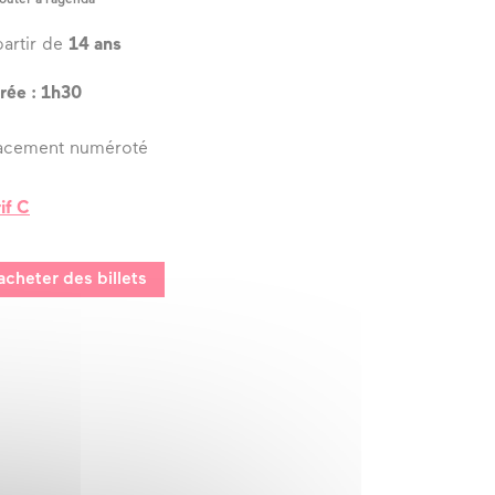
partir de
14 ans
rée : 1h30
acement numéroté
rif C
acheter des billets