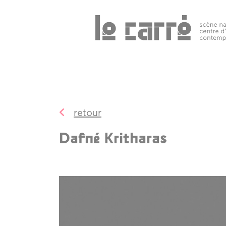
Search
programmation
public 
tous les
événements
retour
spectacles
Dafné Kritharas
art
contemporain
autres rendez-
vous
temps forts