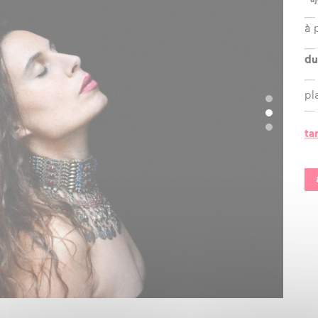
?
à 
l’équipe
du
les espaces
pl
les partenaires
la transition
ta
écologique