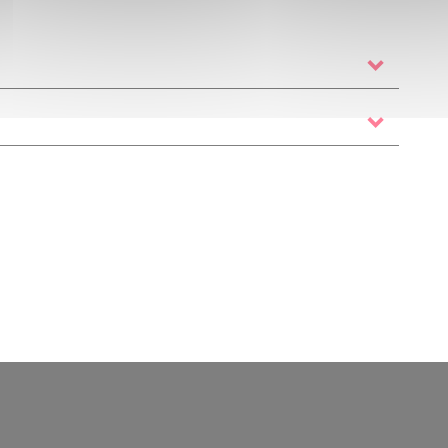
ha
/ batterie
Milàn Tabak
/ contrebasse
Pierre-
ouis Desseigne