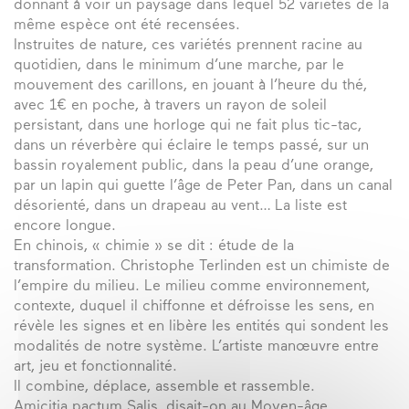
donnant à voir un paysage dans lequel 52 variétés de la
même espèce ont été recensées.
Instruites de nature, ces variétés prennent racine au
quotidien, dans le minimum d’une marche, par le
mouvement des carillons, en jouant à l’heure du thé,
avec 1€ en poche, à travers un rayon de soleil
persistant, dans une horloge qui ne fait plus tic-tac,
dans un réverbère qui éclaire le temps passé, sur un
bassin royalement public, dans la peau d’une orange,
par un lapin qui guette l’âge de Peter Pan, dans un canal
désorienté, dans un drapeau au vent… La liste est
encore longue.
En chinois, « chimie » se dit : étude de la
transformation. Christophe Terlinden est un chimiste de
l’empire du milieu. Le milieu comme environnement,
contexte, duquel il chiffonne et défroisse les sens, en
révèle les signes et en libère les entités qui sondent les
modalités de notre système. L’artiste manœuvre entre
art, jeu et fonctionnalité.
Il combine, déplace, assemble et rassemble.
Amicitia pactum Salis, disait-on au Moyen-âge…