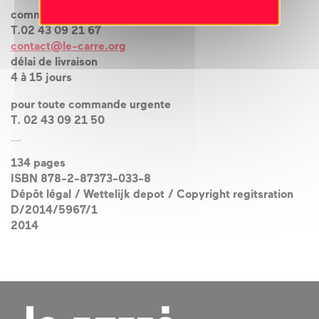
commande au
T.02 43 09 21 67
contact@le-carre.org
délai de livraison
4 à 15 jours
pour toute commande urgente
T. 02 43 09 21 50
134 pages
ISBN 878-2-87373-033-8
Dépôt légal / Wettelijk depot / Copyright regitsration
D/2014/5967/1
2014