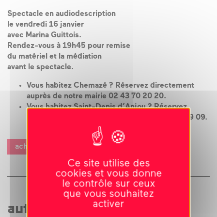
Spectacle en audiodescription
le vendredi 16 janvier
avec Marina Guittois.
Rendez-vous à 19h45 pour remise
du matériel et la médiation
avant le spectacle.
Vous habitez Chemazé ? Réservez directement
auprès de notre mairie 02 43 70 20 20.
Vous habitez Saint-Denis d’Anjou ? Réservez
directement à l’office de tourisme 02 43 70 69 09.
acheter des billets
Ce site utilise des
cookies et vous donne
le contrôle sur ceux
que vous souhaitez
activer
autres événements liés