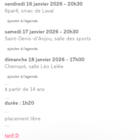
la Nièvre, la Communauté de Communes Bazois-Loire-
vendredi 16 janvier 2026
-
20h30
Morvan, le Moulin des Roches – lieu de fabrique en
6par4, smac de Laval
milieu rural et l’ADAMI.
ajouter à l’agenda
samedi 17 janvier 2026
-
20h30
Saint-Denis-d'Anjou, salle des sports
ajouter à l’agenda
dimanche 18 janvier 2026
-
17h00
Chemazé, salle Léo Lelée
ajouter à l’agenda
à partir de 14 ans
durée : 1h20
placement libre
tarif D