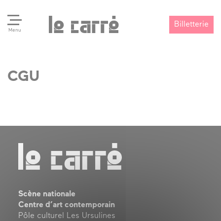
Billetterie
Menu
CGU
Search
Valider
Scène nationale
Centre d’art contemporain
Pôle culturel Les Ursulines