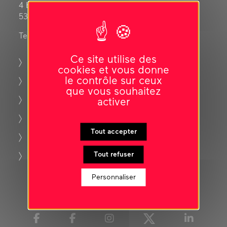
4 bis rue Horeau,
53200 Château-Gontier sur Mayenne
Tel. : 02 43 09 21 52
Ce site utilise des
les partenaires
cookies et vous donne
le contrôle sur ceux
espace presse
que vous souhaitez
espace pro
activer
la boutique du centre d’art
Tout accepter
la saison passée
Tout refuser
archives du centre d’art
Personnaliser
Nous contacter